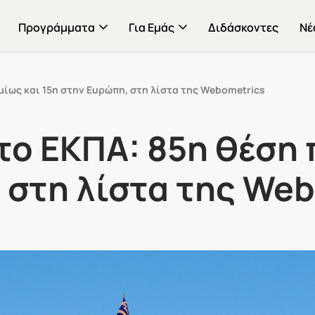
Προγράμματα
Για Εμάς
Διδάσκοντες
Νέ
μίως και 15η στην Ευρώπη, στη λίστα της Webometrics
 το ΕΚΠΑ: 85η θέση
 στη λίστα της We