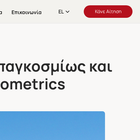
EL
Κάνε Αίτηση
α
Επικοινωνία
 παγκοσμίως και
bometrics