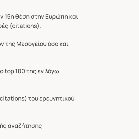
ην 15η θέση στην Ευρώπη και
ς (citations).
ων της Μεσογείου όσο και
ο top 100 της εν λόγω
itations) του ερευνητικού
νής αναζήτησης