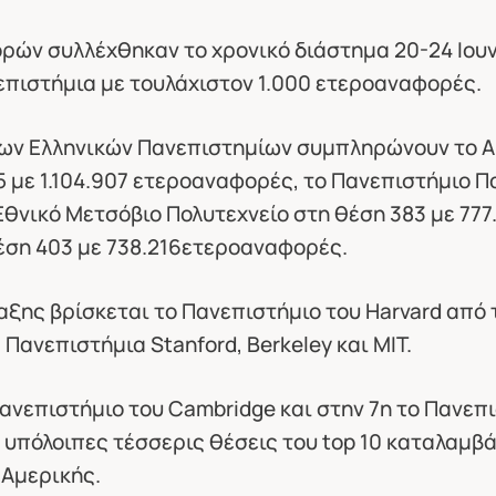
ρών συλλέχθηκαν το χρονικό διάστημα 20-24 Ιουνί
επιστήμια με τουλάχιστον 1.000 ετεροαναφορές.
ων Ελληνικών Πανεπιστημίων συμπληρώνουν το Α
 με 1.104.907 ετεροαναφορές, το Πανεπιστήμιο Π
Εθνικό Μετσόβιο Πολυτεχνείο στη θέση 383 με 777
έση 403 με 738.216ετεροαναφορές.
ξης βρίσκεται το Πανεπιστήμιο του Harvard από τι
Πανεπιστήμια Stanford, Berkeley και ΜΙΤ.
Πανεπιστήμιο του Cambridge και στην 7η το Πανε
ι υπόλοιπες τέσσερις θέσεις του top 10 καταλαμ
 Αμερικής.